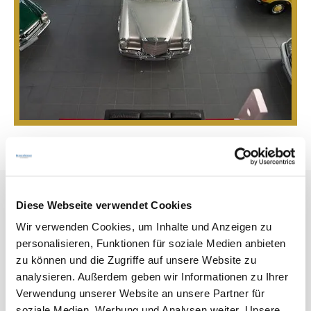
Diese Webseite verwendet Cookies
Wo Klassiker zu Hause sind.
Wir verwenden Cookies, um Inhalte und Anzeigen zu
personalisieren, Funktionen für soziale Medien anbieten
zu können und die Zugriffe auf unsere Website zu
Mercedes-Benz Classic: Hier leben die Klassiker
analysieren. Außerdem geben wir Informationen zu Ihrer
weiter.
Verwendung unserer Website an unsere Partner für
soziale Medien, Werbung und Analysen weiter. Unsere