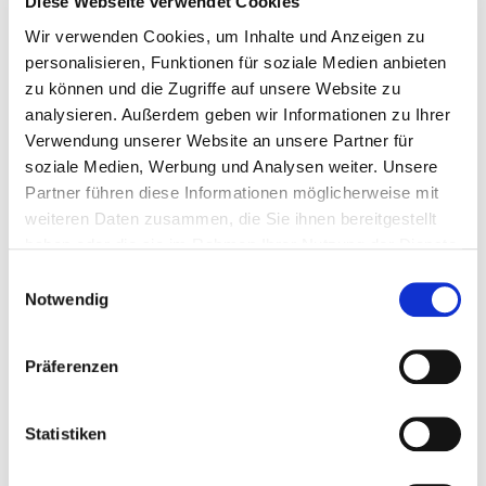
Diese Webseite verwendet Cookies
Wir verwenden Cookies, um Inhalte und Anzeigen zu
personalisieren, Funktionen für soziale Medien anbieten
zu können und die Zugriffe auf unsere Website zu
analysieren. Außerdem geben wir Informationen zu Ihrer
Verwendung unserer Website an unsere Partner für
soziale Medien, Werbung und Analysen weiter. Unsere
Partner führen diese Informationen möglicherweise mit
weiteren Daten zusammen, die Sie ihnen bereitgestellt
haben oder die sie im Rahmen Ihrer Nutzung der Dienste
Unsere Leistungen
gesammelt haben. Sie geben Einwilligung zu unseren
Einwilligungsauswahl
Cookies, wenn Sie unsere Webseite weiterhin nutzen.
Notwendig
Reparatur
Wartung
Präferenzen
Pflege
Karosserie-Instandsetzung
Statistiken
Lackierarbeiten
Untersuchung zur Erteilung von H-