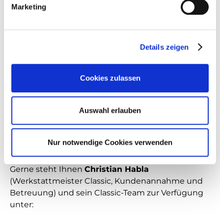
Kennzeichen
Marketing
Motorinstandsetzung
Getriebeinstandsetzung
Details zeigen
Cookies zulassen
Ihre Ansprechpartner
Auswahl erlauben
Haben Sie Fragen zu unseren Leistungen oder
wünschen Sie ein individuelles Angebot zur
Nur notwendige Cookies verwenden
Restaurierung Ihres Klassikers?
Gerne steht Ihnen
Christian Habla
(Werkstattmeister Classic, Kundenannahme und
Betreuung) und sein Classic-Team zur Verfügung
unter: